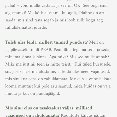
palju! – võid mulle vastata. Ja see on OK! See ongi sinu
alguspunkt! Me kõik alustame kusagilt, Oluline on aru
saada, mis sind täna segab ja mis loob sulle kogu aeg
rahulolematust juurde.
Tuleb üles leida, millest tunned puudust?
Meil on
igapäevaselt ainult PEAB. Pean täna tegema seda ja seda,
minema sinna ja sinna. Aga miks? Mis see mulle annab?
Miks ma just nii teen ja mitte teisiti? Kui tuled kursusele,
siis just sellest me alustame, et leida üles need vajadused,
mis sinul naisena on rahuldamata. Me ei saa enne hakata
looma muutust kui pole aru saanud, mida kuidas on vaja
muuta ja kus on puudujäägid.
Mis sinu elus on tasakaalust väljas, millised
vajadused on rahuldamata?
Koolituste käigus näitan