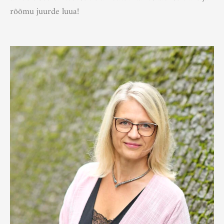
rõõmu juurde luua!