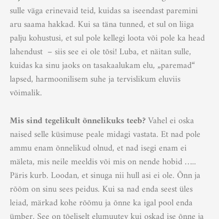
sulle väga erinevaid teid, kuidas sa iseendast paremini
aru saama hakkad. Kui sa täna tunned, et sul on liiga
palju kohustusi, et sul pole kellegi loota või pole ka head
lahendust – siis see ei ole tõsi! Luba, et näitan sulle,
kuidas ka sinu jaoks on tasakaalukam elu, „paremad“
lapsed, harmoonilisem suhe ja tervislikum eluviis
võimalik.
Mis sind tegelikult õnneli
kuks teeb?
Vahel ei oska
naised selle küsimuse peale midagi vastata. Et nad pole
ammu enam õnnelikud olnud, et nad isegi enam ei
mäleta, mis neile meeldis või mis on nende hobid …..
Päris kurb. Loodan, et sinuga nii hull asi ei ole. Õnn ja
rõõm on sinu sees peidus. Kui sa nad enda seest üles
leiad, märkad kohe rõõmu ja õnne ka igal pool enda
ümber. See on tõeliselt elumuutev kui oskad ise õnne ja