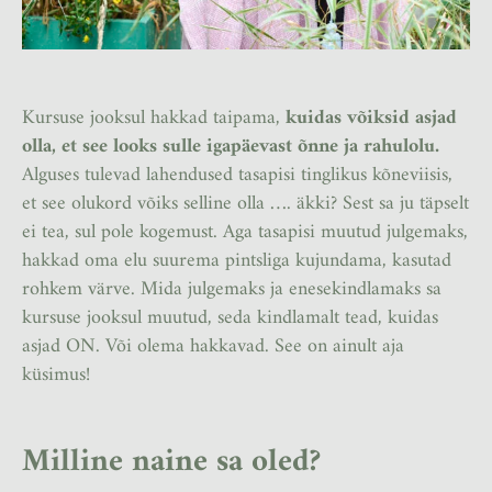
Kursuse jooksul hakkad taipama,
kuidas võiksid asjad
olla, et see looks sulle igapäevast õnne ja rahulolu.
Alguses tulevad lahendused tasapisi tinglikus kõneviisis,
et see olukord võiks selline olla …. äkki? Sest sa ju täpselt
ei tea, sul pole kogemust. Aga tasapisi muutud julgemaks,
hakkad oma elu suurema pintsliga kujundama, kasutad
rohkem värve. Mida julgemaks ja enesekindlamaks sa
kursuse jooksul muutud, seda kindlamalt tead, kuidas
asjad ON. Või olema hakkavad. See on ainult aja
küsimus!
Milline naine sa oled?