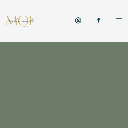
Jki-
facebook-
f