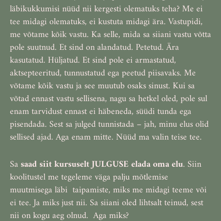
läbikukkumisi nüüd nii kergesti olematuks teha? Me ei
tee midagi olematuks, ei kustuta midagi ära. Vastupidi,
me võtame kõik vastu. Ka selle, mida sa siiani vastu võtta
pole suutnud. Et sind on alandatud. Petetud. Ära
kasutatud. Hüljatud. Et sind pole ei armastatud,
aktsepteeritud, tunnustatud ega peetud piisavaks. Me
võtame kõik vastu ja see muutub osaks sinust. Kui sa
võtad ennast vastu sellisena, nagu sa hetkel oled, pole sul
enam tarvidust ennast ei häbeneda, süüdi tunda ega
pisendada. Sest sa julged tunnistada – jah, minu elus olid
sellised ajad. Aga enam mitte. Nüüd ma valin teise tee.
Sa
saad siit kursuselt JULGUSE elada oma elu
. Siin
koolitustel me tegeleme väga palju mõtlemise
muutmisega läbi taipamiste, miks me midagi teeme või
ei tee. Ja miks just nii. Sa siiani oled lihtsalt teinud, sest
nii on kogu aeg olnud. Aga miks?