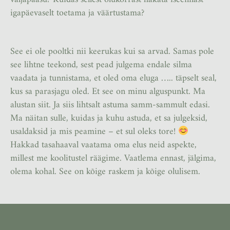
igapäevaselt toetama ja väärtustama?
See ei ole pooltki nii keerukas kui sa arvad. Samas pole
see lihtne teekond, sest pead julgema endale silma
vaadata ja tunnistama, et oled oma eluga ….. täpselt seal,
kus sa parasjagu oled. Et see on minu alguspunkt. Ma
alustan siit. Ja siis lihtsalt astuma samm-sammult edasi.
Ma näitan sulle, kuidas ja kuhu astuda, et sa julgeksid,
usaldaksid ja mis peamine – et sul oleks tore!
Hakkad tasahaaval vaatama oma elus neid aspekte,
millest me koolitustel räägime. Vaatlema ennast, jälgima,
olema kohal. See on kõige raskem ja kõige olulisem.