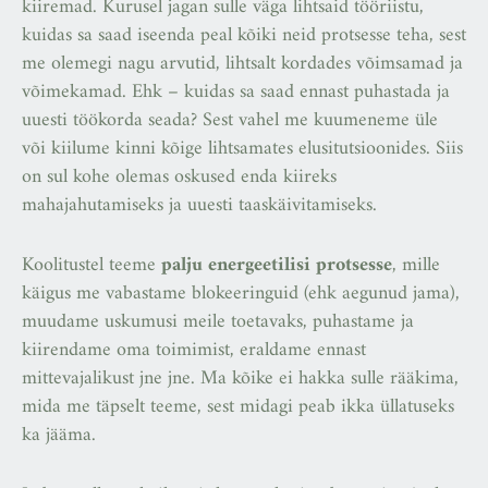
kiiremad. Kurusel jagan sulle väga lihtsaid tööriistu,
kuidas sa saad iseenda peal kõiki neid protsesse teha, sest
me olemegi nagu arvutid, lihtsalt kordades võimsamad ja
võimekamad. Ehk – kuidas sa saad ennast puhastada ja
uuesti töökorda seada? Sest vahel me kuumeneme üle
või kiilume kinni kõige lihtsamates elusitutsioonides. Siis
on sul kohe olemas oskused enda kiireks
mahajahutamiseks ja uuesti taaskäivitamiseks.
Koolitustel teeme
palju energeetilisi protsesse
, mille
käigus me vabastame blokeeringuid (ehk aegunud jama),
muudame uskumusi meile toetavaks, puhastame ja
kiirendame oma toimimist, eraldame ennast
mittevajalikust jne jne. Ma kõike ei hakka sulle rääkima,
mida me täpselt teeme, sest midagi peab ikka üllatuseks
ka jääma.