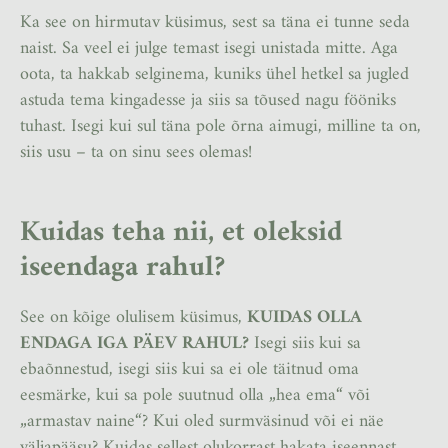
Ka see on hirmutav küsimus, sest sa täna ei tunne seda
naist. Sa veel ei julge temast isegi unistada mitte. Aga
oota, ta hakkab selginema, kuniks ühel hetkel sa jugled
astuda tema kingadesse ja siis sa tõused nagu fööniks
tuhast. Isegi kui sul täna pole õrna aimugi, milline ta on,
siis usu – ta on sinu sees olemas!
Kuidas teha nii, et oleksid
iseendaga rahul?
See on kõige olulisem küsimus,
KUIDAS OLLA
ENDAGA IGA PÄEV RAHUL?
Isegi siis kui sa
ebaõnnestud, isegi siis kui sa ei ole täitnud oma
eesmärke, kui sa pole suutnud olla „hea ema“ või
„armastav naine“? Kui oled surmväsinud või ei näe
väljapääsu? Kuidas sellest olukorrast hakata iseennast